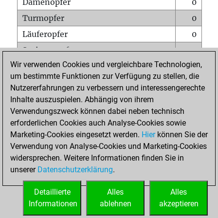
Damenopfer
0
Turmopfer
0
Läuferopfer
0
Springeropfer
0
Wir verwenden Cookies und vergleichbare Technologien,
Bauernopfer
0
um bestimmte Funktionen zur Verfügung zu stellen, die
Matt auf vollem Brett
0
Nutzererfahrungen zu verbessern und interessengerechte
Bauer setzt Matt
0
Inhalte auszuspielen. Abhängig von ihrem
Verwendungszweck können dabei neben technisch
Erstickte Matts
0
erforderlichen Cookies auch Analyse-Cookies sowie
Unterverwandlungen
0
Marketing-Cookies eingesetzt werden.
Hier
können Sie der
Verwendung von Analyse-Cookies und Marketing-Cookies
Türme auf der siebten
0
widersprechen. Weitere Informationen finden Sie in
unserer
Datenschutzerklärung
.
STARTSEITE
Detaillierte
Alles
Alles
Informationen
ablehnen
akzeptieren