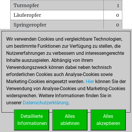
Turmopfer
1
Läuferopfer
0
Springeropfer
0
Bauernopfer
0
Wir verwenden Cookies und vergleichbare Technologien,
Matt auf vollem Brett
0
um bestimmte Funktionen zur Verfügung zu stellen, die
Nutzererfahrungen zu verbessern und interessengerechte
Bauer setzt Matt
0
Inhalte auszuspielen. Abhängig von ihrem
Erstickte Matts
0
Verwendungszweck können dabei neben technisch
Unterverwandlungen
0
erforderlichen Cookies auch Analyse-Cookies sowie
Marketing-Cookies eingesetzt werden.
Hier
können Sie der
Türme auf der siebten
0
Verwendung von Analyse-Cookies und Marketing-Cookies
widersprechen. Weitere Informationen finden Sie in
unserer
Datenschutzerklärung
.
STARTSEITE
Detaillierte
Alles
Alles
Informationen
ablehnen
akzeptieren