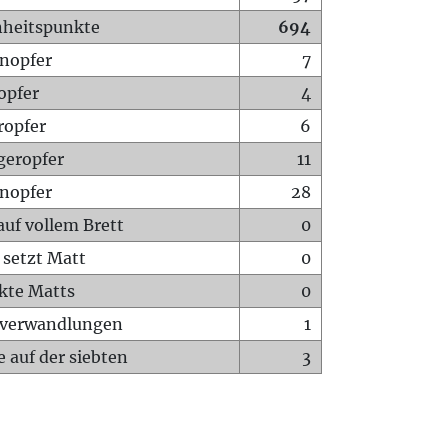
heitspunkte
694
nopfer
7
opfer
4
ropfer
6
geropfer
11
nopfer
28
auf vollem Brett
0
 setzt Matt
0
ckte Matts
0
rverwandlungen
1
 auf der siebten
3