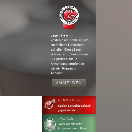
Legen Sie ein
kostenloses Konto an, um
zusätzliche Funktionen
auf allen ChessBase
Webseiten zu bekommen.
Für professionelle
Anwendung empfehlen
wir den Premium
Account.
ANMELDEN
PLAYCHESS
Spielen Sie Online Schach
gegen andere
TACTICS
Lösen Sie taktische
Aufgaben, die zu Ihrer