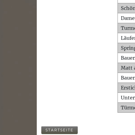
Schön
Dame
Turm
Läufe
Sprin
Bauer
Matt 
Bauer
Ersti
Unte
Türme
STARTSEITE