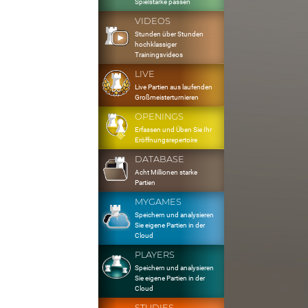
Spielstärke passen
VIDEOS
Stunden über Stunden
hochklassiger
Trainingsvideos
LIVE
Live Partien aus laufenden
Großmeisterturnieren
OPENINGS
Erfassen und Üben Sie Ihr
Eröffnungsrepertoire
DATABASE
Acht Millionen starke
Partien
MYGAMES
Speichern und analysieren
Sie eigene Partien in der
Cloud
PLAYERS
Speichern und analysieren
Sie eigene Partien in der
Cloud
STUDIES