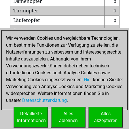
Damenopfer
0
Turmopfer
0
Läuferopfer
0
Springeropfer
0
Wir verwenden Cookies und vergleichbare Technologien,
Bauernopfer
1
um bestimmte Funktionen zur Verfügung zu stellen, die
Matt auf vollem Brett
0
Nutzererfahrungen zu verbessern und interessengerechte
Bauer setzt Matt
0
Inhalte auszuspielen. Abhängig von ihrem
Verwendungszweck können dabei neben technisch
Erstickte Matts
0
erforderlichen Cookies auch Analyse-Cookies sowie
Unterverwandlungen
0
Marketing-Cookies eingesetzt werden.
Hier
können Sie der
Verwendung von Analyse-Cookies und Marketing-Cookies
Türme auf der siebten
0
widersprechen. Weitere Informationen finden Sie in
unserer
Datenschutzerklärung
.
STARTSEITE
Detaillierte
Alles
Alles
Informationen
ablehnen
akzeptieren