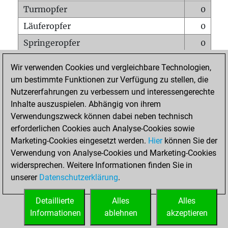
Turmopfer
0
Läuferopfer
0
Springeropfer
0
Bauernopfer
0
Wir verwenden Cookies und vergleichbare Technologien,
Matt auf vollem Brett
0
um bestimmte Funktionen zur Verfügung zu stellen, die
Nutzererfahrungen zu verbessern und interessengerechte
Bauer setzt Matt
0
Inhalte auszuspielen. Abhängig von ihrem
Erstickte Matts
0
Verwendungszweck können dabei neben technisch
Unterverwandlungen
0
erforderlichen Cookies auch Analyse-Cookies sowie
Marketing-Cookies eingesetzt werden.
Hier
können Sie der
Türme auf der siebten
0
Verwendung von Analyse-Cookies und Marketing-Cookies
widersprechen. Weitere Informationen finden Sie in
unserer
Datenschutzerklärung
.
STARTSEITE
Detaillierte
Alles
Alles
Informationen
ablehnen
akzeptieren