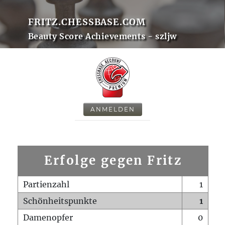
FRITZ.CHESSBASE.COM
Beauty Score Achievements - szljw
ANMELDEN
Erfolge gegen Fritz
Partienzahl
1
Schönheitspunkte
1
Damenopfer
0