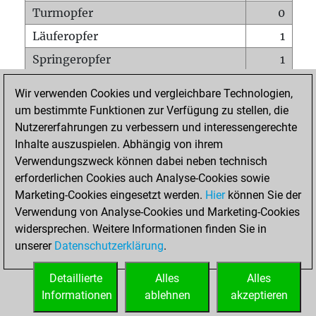
Turmopfer
0
Läuferopfer
1
Springeropfer
1
Bauernopfer
0
Wir verwenden Cookies und vergleichbare Technologien,
Matt auf vollem Brett
0
um bestimmte Funktionen zur Verfügung zu stellen, die
Nutzererfahrungen zu verbessern und interessengerechte
Bauer setzt Matt
0
Inhalte auszuspielen. Abhängig von ihrem
Erstickte Matts
0
Verwendungszweck können dabei neben technisch
Unterverwandlungen
0
erforderlichen Cookies auch Analyse-Cookies sowie
Marketing-Cookies eingesetzt werden.
Hier
können Sie der
Türme auf der siebten
0
Verwendung von Analyse-Cookies und Marketing-Cookies
widersprechen. Weitere Informationen finden Sie in
unserer
Datenschutzerklärung
.
STARTSEITE
Detaillierte
Alles
Alles
Informationen
ablehnen
akzeptieren