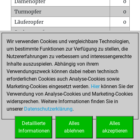
Damenopfer
0
Turmopfer
0
Läuferopfer
0
Springeropfer
0
Wir verwenden Cookies und vergleichbare Technologien,
Bauernopfer
2
um bestimmte Funktionen zur Verfügung zu stellen, die
Matt auf vollem Brett
0
Nutzererfahrungen zu verbessern und interessengerechte
Bauer setzt Matt
0
Inhalte auszuspielen. Abhängig von ihrem
Verwendungszweck können dabei neben technisch
Erstickte Matts
0
erforderlichen Cookies auch Analyse-Cookies sowie
Unterverwandlungen
0
Marketing-Cookies eingesetzt werden.
Hier
können Sie der
Verwendung von Analyse-Cookies und Marketing-Cookies
Türme auf der siebten
0
widersprechen. Weitere Informationen finden Sie in
unserer
Datenschutzerklärung
.
STARTSEITE
Detaillierte
Alles
Alles
Informationen
ablehnen
akzeptieren