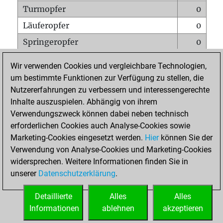
Turmopfer
0
Läuferopfer
0
Springeropfer
0
Bauernopfer
0
Wir verwenden Cookies und vergleichbare Technologien,
Matt auf vollem Brett
0
um bestimmte Funktionen zur Verfügung zu stellen, die
Nutzererfahrungen zu verbessern und interessengerechte
Bauer setzt Matt
0
Inhalte auszuspielen. Abhängig von ihrem
Erstickte Matts
0
Verwendungszweck können dabei neben technisch
Unterverwandlungen
0
erforderlichen Cookies auch Analyse-Cookies sowie
Marketing-Cookies eingesetzt werden.
Hier
können Sie der
Türme auf der siebten
0
Verwendung von Analyse-Cookies und Marketing-Cookies
widersprechen. Weitere Informationen finden Sie in
unserer
Datenschutzerklärung
.
STARTSEITE
Detaillierte
Alles
Alles
Informationen
ablehnen
akzeptieren