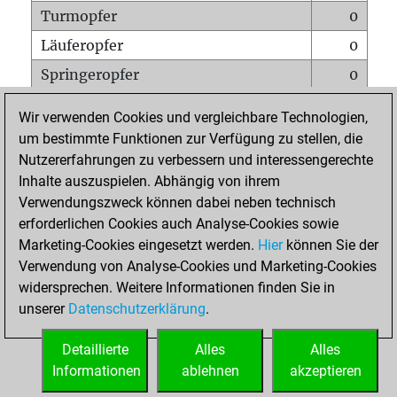
Turmopfer
0
Läuferopfer
0
Springeropfer
0
Bauernopfer
0
Wir verwenden Cookies und vergleichbare Technologien,
Matt auf vollem Brett
0
um bestimmte Funktionen zur Verfügung zu stellen, die
Nutzererfahrungen zu verbessern und interessengerechte
Bauer setzt Matt
0
Inhalte auszuspielen. Abhängig von ihrem
Erstickte Matts
0
Verwendungszweck können dabei neben technisch
Unterverwandlungen
0
erforderlichen Cookies auch Analyse-Cookies sowie
Marketing-Cookies eingesetzt werden.
Hier
können Sie der
Türme auf der siebten
0
Verwendung von Analyse-Cookies und Marketing-Cookies
widersprechen. Weitere Informationen finden Sie in
unserer
Datenschutzerklärung
.
STARTSEITE
Detaillierte
Alles
Alles
Informationen
ablehnen
akzeptieren