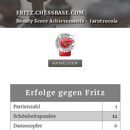
FRITZ.CHESSBASE.COM
Beauty Score Achievements - tarotrocola
ANMELDEN
Erfolge gegen Fritz
Partienzahl
1
Schönheitspunkte
12
Damenopfer
0