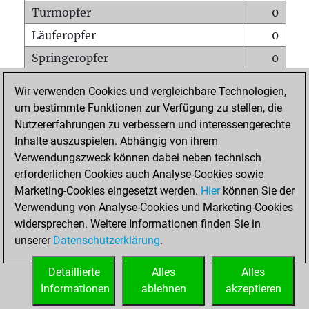
Turmopfer
0
Läuferopfer
0
Springeropfer
0
Bauernopfer
0
Wir verwenden Cookies und vergleichbare Technologien,
Matt auf vollem Brett
0
um bestimmte Funktionen zur Verfügung zu stellen, die
Nutzererfahrungen zu verbessern und interessengerechte
Bauer setzt Matt
0
Inhalte auszuspielen. Abhängig von ihrem
Erstickte Matts
0
Verwendungszweck können dabei neben technisch
Unterverwandlungen
0
erforderlichen Cookies auch Analyse-Cookies sowie
Marketing-Cookies eingesetzt werden.
Hier
können Sie der
Türme auf der siebten
0
Verwendung von Analyse-Cookies und Marketing-Cookies
widersprechen. Weitere Informationen finden Sie in
unserer
Datenschutzerklärung
.
STARTSEITE
Detaillierte
Alles
Alles
Informationen
ablehnen
akzeptieren