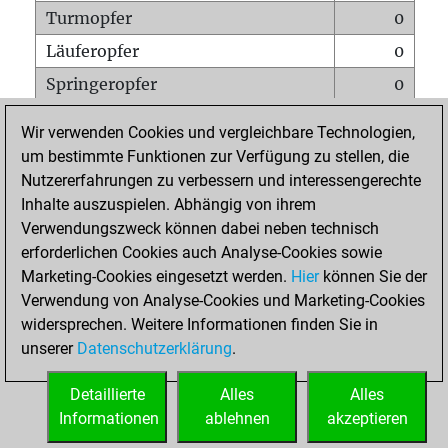
Turmopfer
0
Läuferopfer
0
Springeropfer
0
Bauernopfer
6
Wir verwenden Cookies und vergleichbare Technologien,
Matt auf vollem Brett
0
um bestimmte Funktionen zur Verfügung zu stellen, die
Nutzererfahrungen zu verbessern und interessengerechte
Bauer setzt Matt
0
Inhalte auszuspielen. Abhängig von ihrem
Erstickte Matts
0
Verwendungszweck können dabei neben technisch
Unterverwandlungen
0
erforderlichen Cookies auch Analyse-Cookies sowie
Marketing-Cookies eingesetzt werden.
Hier
können Sie der
Türme auf der siebten
0
Verwendung von Analyse-Cookies und Marketing-Cookies
widersprechen. Weitere Informationen finden Sie in
unserer
Datenschutzerklärung
.
STARTSEITE
Detaillierte
Alles
Alles
Informationen
ablehnen
akzeptieren