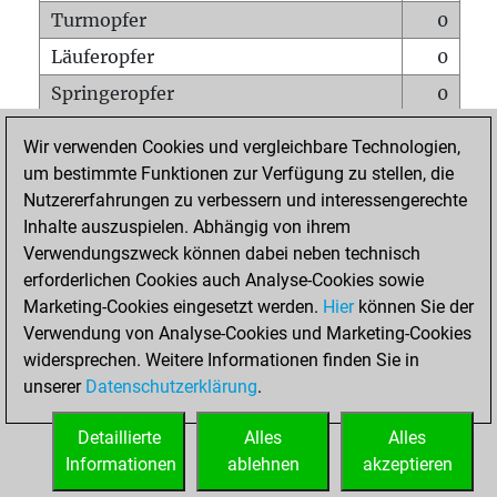
Turmopfer
0
Läuferopfer
0
Springeropfer
0
Bauernopfer
0
Wir verwenden Cookies und vergleichbare Technologien,
Matt auf vollem Brett
0
um bestimmte Funktionen zur Verfügung zu stellen, die
Nutzererfahrungen zu verbessern und interessengerechte
Bauer setzt Matt
0
Inhalte auszuspielen. Abhängig von ihrem
Erstickte Matts
0
Verwendungszweck können dabei neben technisch
Unterverwandlungen
0
erforderlichen Cookies auch Analyse-Cookies sowie
Marketing-Cookies eingesetzt werden.
Hier
können Sie der
Türme auf der siebten
0
Verwendung von Analyse-Cookies und Marketing-Cookies
widersprechen. Weitere Informationen finden Sie in
unserer
Datenschutzerklärung
.
STARTSEITE
Detaillierte
Alles
Alles
Informationen
ablehnen
akzeptieren