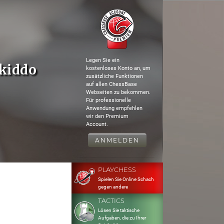
Legen Sie ein
skiddo
kostenloses Konto an, um
zusätzliche Funktionen
auf allen ChessBase
Webseiten zu bekommen.
Für professionelle
Anwendung empfehlen
wir den Premium
Account.
ANMELDEN
PLAYCHESS
Spielen Sie Online Schach
gegen andere
TACTICS
Lösen Sie taktische
Aufgaben, die zu Ihrer