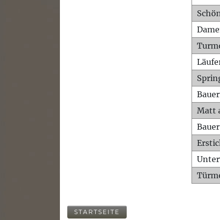
Schön
Dame
Turm
Läufe
Sprin
Bauer
Matt 
Bauer
Ersti
Unte
Türme
STARTSEITE