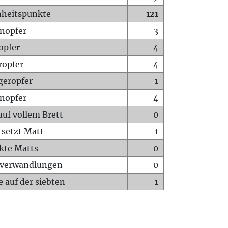
heitspunkte
121
nopfer
3
opfer
4
ropfer
4
geropfer
1
nopfer
4
auf vollem Brett
0
 setzt Matt
1
ckte Matts
0
rverwandlungen
0
 auf der siebten
1