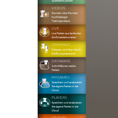
Spielstärke passen
VIDEOS
Stunden über Stunden
hochklassiger
Trainingsvideos
LIVE
Live Partien aus laufenden
Großmeisterturnieren
OPENINGS
Erfassen und Üben Sie Ihr
Eröffnungsrepertoire
DATABASE
Acht Millionen starke
Partien
MYGAMES
Speichern und analysieren
Sie eigene Partien in der
Cloud
PLAYERS
Speichern und analysieren
Sie eigene Partien in der
Cloud
STUDIES