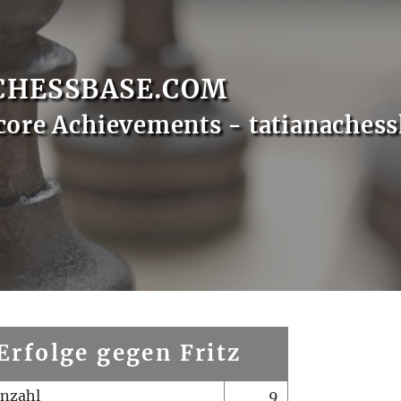
CHESSBASE.COM
core Achievements - tatianaches
Erfolge gegen Fritz
enzahl
9