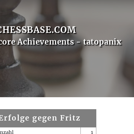
CHESSBASE.COM
core Achievements - tatopanix
Erfolge gegen Fritz
enzahl
1