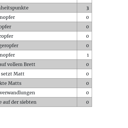
heitspunkte
3
nopfer
0
opfer
0
ropfer
0
geropfer
0
nopfer
1
auf vollem Brett
0
 setzt Matt
0
ckte Matts
0
rverwandlungen
0
 auf der siebten
0