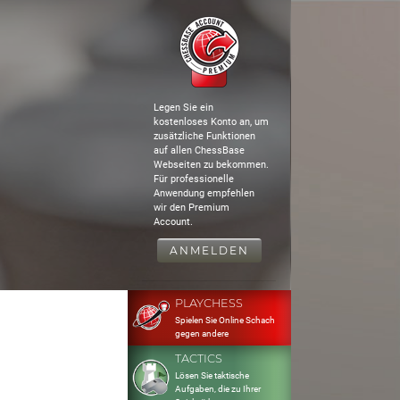
Legen Sie ein
kostenloses Konto an, um
zusätzliche Funktionen
auf allen ChessBase
Webseiten zu bekommen.
Für professionelle
Anwendung empfehlen
wir den Premium
Account.
ANMELDEN
PLAYCHESS
Spielen Sie Online Schach
gegen andere
TACTICS
Lösen Sie taktische
Aufgaben, die zu Ihrer