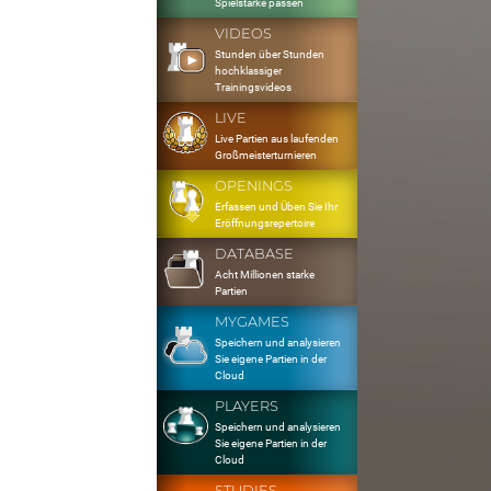
Spielstärke passen
VIDEOS
Stunden über Stunden
hochklassiger
Trainingsvideos
LIVE
Live Partien aus laufenden
Großmeisterturnieren
OPENINGS
Erfassen und Üben Sie Ihr
Eröffnungsrepertoire
DATABASE
Acht Millionen starke
Partien
MYGAMES
Speichern und analysieren
Sie eigene Partien in der
Cloud
PLAYERS
Speichern und analysieren
Sie eigene Partien in der
Cloud
STUDIES