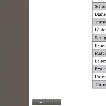
Schön
Dame
Turm
Läufe
Sprin
Bauer
Matt 
Bauer
Ersti
Unte
Türme
STARTSEITE