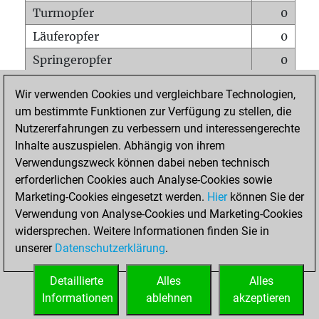
Turmopfer
0
Läuferopfer
0
Springeropfer
0
Bauernopfer
1
Wir verwenden Cookies und vergleichbare Technologien,
Matt auf vollem Brett
0
um bestimmte Funktionen zur Verfügung zu stellen, die
Nutzererfahrungen zu verbessern und interessengerechte
Bauer setzt Matt
0
Inhalte auszuspielen. Abhängig von ihrem
Erstickte Matts
0
Verwendungszweck können dabei neben technisch
Unterverwandlungen
0
erforderlichen Cookies auch Analyse-Cookies sowie
Marketing-Cookies eingesetzt werden.
Hier
können Sie der
Türme auf der siebten
0
Verwendung von Analyse-Cookies und Marketing-Cookies
widersprechen. Weitere Informationen finden Sie in
unserer
Datenschutzerklärung
.
STARTSEITE
Detaillierte
Alles
Alles
Informationen
ablehnen
akzeptieren