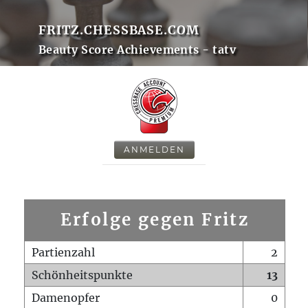
FRITZ.CHESSBASE.COM
Beauty Score Achievements - tatv
ANMELDEN
Erfolge gegen Fritz
Partienzahl
2
Schönheitspunkte
13
Damenopfer
0