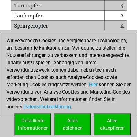
Turmopfer
4
Läuferopfer
2
Springeropfer
4
Bauernopfer
3
Wir verwenden Cookies und vergleichbare Technologien,
Matt auf vollem Brett
0
um bestimmte Funktionen zur Verfügung zu stellen, die
Nutzererfahrungen zu verbessern und interessengerechte
Bauer setzt Matt
0
Inhalte auszuspielen. Abhängig von ihrem
Erstickte Matts
0
Verwendungszweck können dabei neben technisch
Unterverwandlungen
0
erforderlichen Cookies auch Analyse-Cookies sowie
Marketing-Cookies eingesetzt werden.
Hier
können Sie der
Türme auf der siebten
0
Verwendung von Analyse-Cookies und Marketing-Cookies
widersprechen. Weitere Informationen finden Sie in
unserer
Datenschutzerklärung
.
STARTSEITE
Detaillierte
Alles
Alles
Informationen
ablehnen
akzeptieren