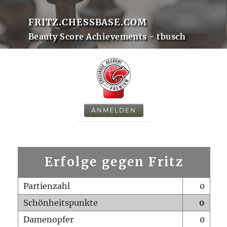
FRITZ.CHESSBASE.COM
Beauty Score Achievements - tbusch
ANMELDEN
Erfolge gegen Fritz
Partienzahl
0
Schönheitspunkte
0
Damenopfer
0