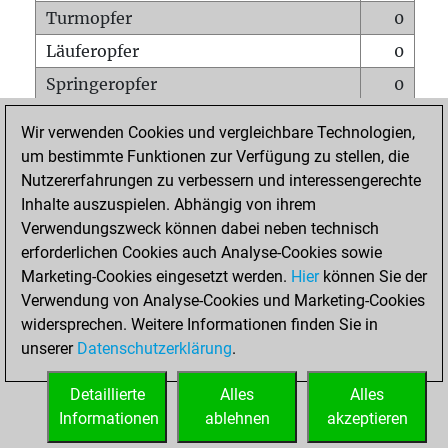
Turmopfer
0
Läuferopfer
0
Springeropfer
0
Bauernopfer
0
Wir verwenden Cookies und vergleichbare Technologien,
Matt auf vollem Brett
0
um bestimmte Funktionen zur Verfügung zu stellen, die
Nutzererfahrungen zu verbessern und interessengerechte
Bauer setzt Matt
0
Inhalte auszuspielen. Abhängig von ihrem
Erstickte Matts
0
Verwendungszweck können dabei neben technisch
Unterverwandlungen
0
erforderlichen Cookies auch Analyse-Cookies sowie
Marketing-Cookies eingesetzt werden.
Hier
können Sie der
Türme auf der siebten
0
Verwendung von Analyse-Cookies und Marketing-Cookies
widersprechen. Weitere Informationen finden Sie in
unserer
Datenschutzerklärung
.
STARTSEITE
Detaillierte
Alles
Alles
Informationen
ablehnen
akzeptieren