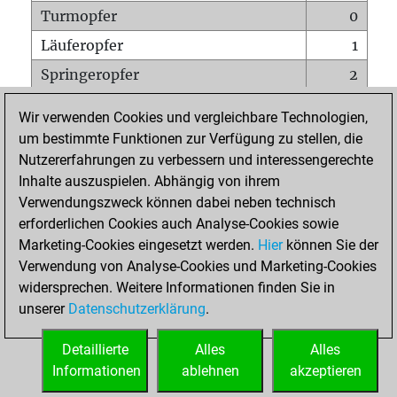
Turmopfer
0
Läuferopfer
1
Springeropfer
2
Bauernopfer
0
Wir verwenden Cookies und vergleichbare Technologien,
Matt auf vollem Brett
0
um bestimmte Funktionen zur Verfügung zu stellen, die
Nutzererfahrungen zu verbessern und interessengerechte
Bauer setzt Matt
0
Inhalte auszuspielen. Abhängig von ihrem
Erstickte Matts
0
Verwendungszweck können dabei neben technisch
Unterverwandlungen
0
erforderlichen Cookies auch Analyse-Cookies sowie
Marketing-Cookies eingesetzt werden.
Hier
können Sie der
Türme auf der siebten
0
Verwendung von Analyse-Cookies und Marketing-Cookies
widersprechen. Weitere Informationen finden Sie in
unserer
Datenschutzerklärung
.
STARTSEITE
Detaillierte
Alles
Alles
Informationen
ablehnen
akzeptieren