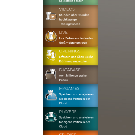
Spielstärke passen
VIDEOS
Stunden über Stunden
hochklassiger
Trainingsvideos
LIVE
Live Partien aus laufenden
Großmeisterturnieren
OPENINGS
Erfassen und Üben Sie Ihr
Eröffnungsrepertoire
DATABASE
Acht Millionen starke
Partien
MYGAMES
Speichern und analysieren
Sie eigene Partien in der
Cloud
PLAYERS
Speichern und analysieren
Sie eigene Partien in der
Cloud
STUDIES