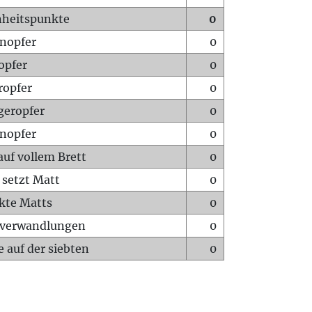
heitspunkte
0
nopfer
0
opfer
0
ropfer
0
geropfer
0
nopfer
0
auf vollem Brett
0
 setzt Matt
0
ckte Matts
0
rverwandlungen
0
 auf der siebten
0