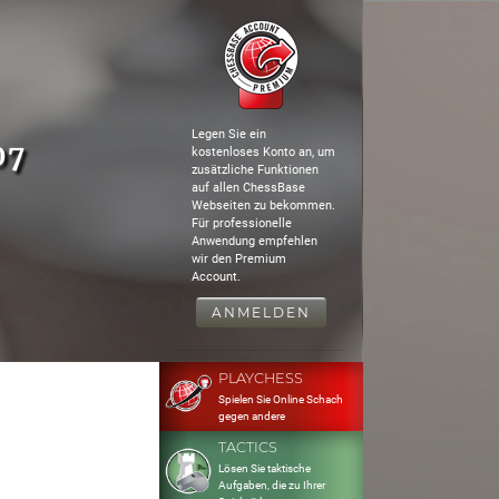
Legen Sie ein
07
kostenloses Konto an, um
zusätzliche Funktionen
auf allen ChessBase
Webseiten zu bekommen.
Für professionelle
Anwendung empfehlen
wir den Premium
Account.
ANMELDEN
PLAYCHESS
Spielen Sie Online Schach
gegen andere
TACTICS
Lösen Sie taktische
Aufgaben, die zu Ihrer