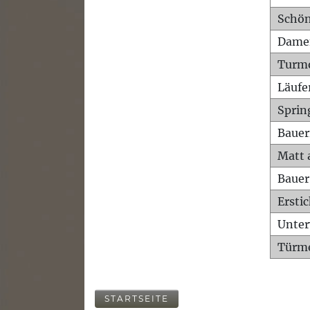
Schön
Dame
Turm
Läufe
Sprin
Bauer
Matt 
Bauer
Ersti
Unte
Türme
STARTSEITE