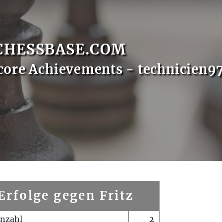
CHESSBASE.COM
core Achievements - technicien9
Erfolge gegen Fritz
enzahl
2