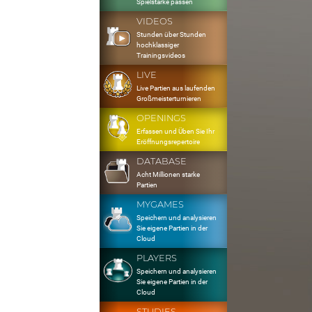
Spielstärke passen
VIDEOS
Stunden über Stunden
hochklassiger
Trainingsvideos
LIVE
Live Partien aus laufenden
Großmeisterturnieren
OPENINGS
Erfassen und Üben Sie Ihr
Eröffnungsrepertoire
DATABASE
Acht Millionen starke
Partien
MYGAMES
Speichern und analysieren
Sie eigene Partien in der
Cloud
PLAYERS
Speichern und analysieren
Sie eigene Partien in der
Cloud
STUDIES