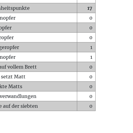
heitspunkte
17
nopfer
0
opfer
0
ropfer
0
geropfer
1
nopfer
1
auf vollem Brett
0
 setzt Matt
0
ckte Matts
0
rverwandlungen
0
 auf der siebten
0