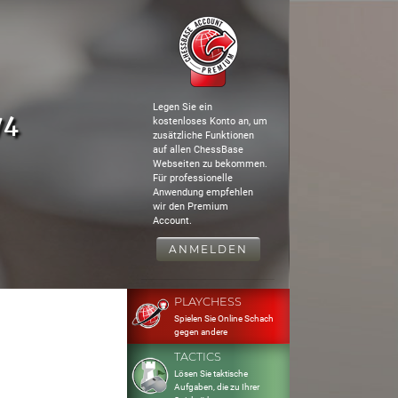
Legen Sie ein
74
kostenloses Konto an, um
zusätzliche Funktionen
auf allen ChessBase
Webseiten zu bekommen.
Für professionelle
Anwendung empfehlen
wir den Premium
Account.
ANMELDEN
PLAYCHESS
Spielen Sie Online Schach
gegen andere
TACTICS
Lösen Sie taktische
Aufgaben, die zu Ihrer