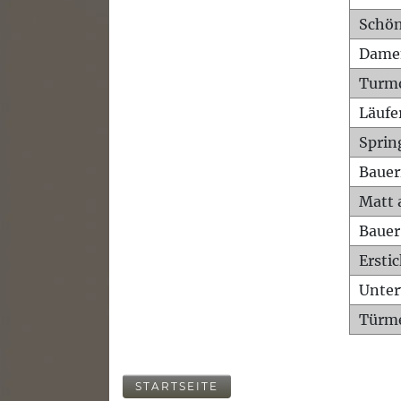
Schön
Dame
Turm
Läufe
Sprin
Bauer
Matt 
Bauer
Ersti
Unte
Türme
STARTSEITE