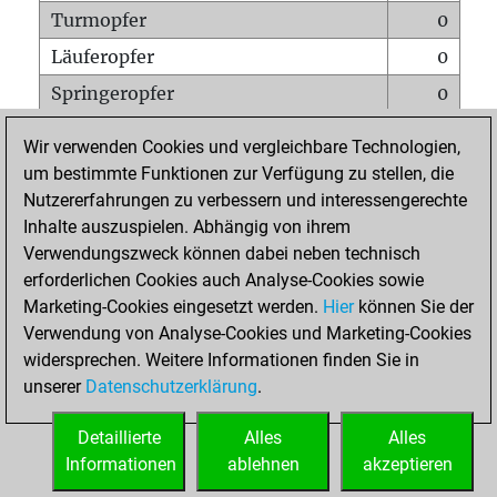
Turmopfer
0
Läuferopfer
0
Springeropfer
0
Bauernopfer
2
Wir verwenden Cookies und vergleichbare Technologien,
Matt auf vollem Brett
0
um bestimmte Funktionen zur Verfügung zu stellen, die
Nutzererfahrungen zu verbessern und interessengerechte
Bauer setzt Matt
0
Inhalte auszuspielen. Abhängig von ihrem
Erstickte Matts
0
Verwendungszweck können dabei neben technisch
Unterverwandlungen
0
erforderlichen Cookies auch Analyse-Cookies sowie
Marketing-Cookies eingesetzt werden.
Hier
können Sie der
Türme auf der siebten
0
Verwendung von Analyse-Cookies und Marketing-Cookies
widersprechen. Weitere Informationen finden Sie in
unserer
Datenschutzerklärung
.
STARTSEITE
Detaillierte
Alles
Alles
Informationen
ablehnen
akzeptieren