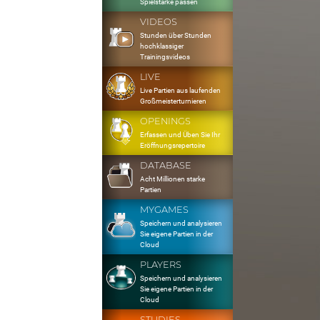
Spielstärke passen
VIDEOS
Stunden über Stunden
hochklassiger
Trainingsvideos
LIVE
Live Partien aus laufenden
Großmeisterturnieren
OPENINGS
Erfassen und Üben Sie Ihr
Eröffnungsrepertoire
DATABASE
Acht Millionen starke
Partien
MYGAMES
Speichern und analysieren
Sie eigene Partien in der
Cloud
PLAYERS
Speichern und analysieren
Sie eigene Partien in der
Cloud
STUDIES