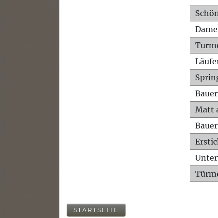
Schön
Dame
Turm
Läufe
Sprin
Bauer
Matt 
Bauer
Ersti
Unte
Türme
STARTSEITE