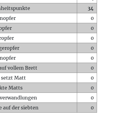
heitspunkte
34
nopfer
0
opfer
0
ropfer
0
geropfer
0
nopfer
0
auf vollem Brett
0
 setzt Matt
0
ckte Matts
0
rverwandlungen
0
 auf der siebten
0