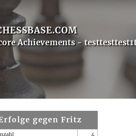
CHESSBASE.COM
core Achievements - testtesttest1
Erfolge gegen Fritz
enzahl
4