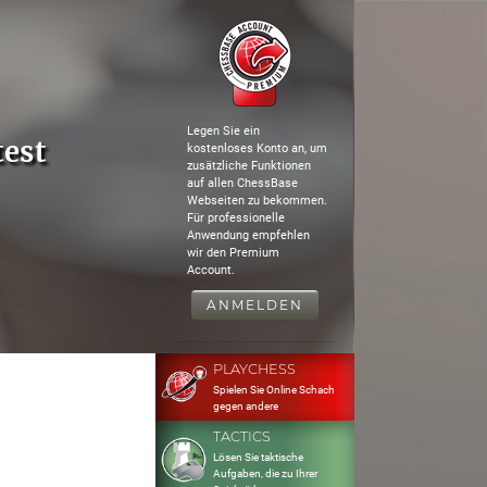
Legen Sie ein
test
kostenloses Konto an, um
zusätzliche Funktionen
auf allen ChessBase
Webseiten zu bekommen.
Für professionelle
Anwendung empfehlen
wir den Premium
Account.
ANMELDEN
PLAYCHESS
Spielen Sie Online Schach
gegen andere
TACTICS
Lösen Sie taktische
Aufgaben, die zu Ihrer