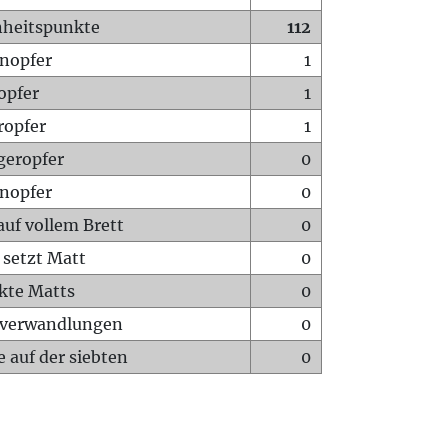
heitspunkte
112
nopfer
1
opfer
1
ropfer
1
geropfer
0
nopfer
0
auf vollem Brett
0
 setzt Matt
0
ckte Matts
0
rverwandlungen
0
 auf der siebten
0