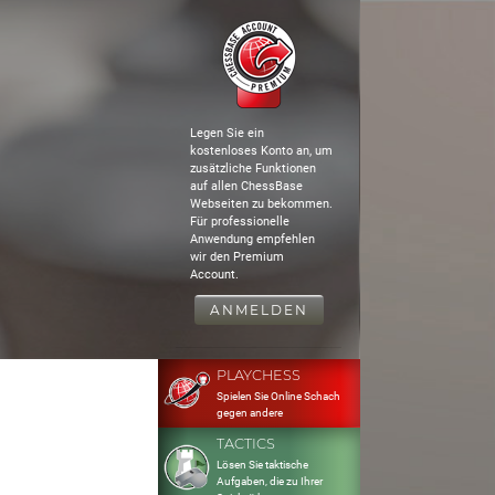
Legen Sie ein
kostenloses Konto an, um
zusätzliche Funktionen
auf allen ChessBase
Webseiten zu bekommen.
Für professionelle
Anwendung empfehlen
wir den Premium
Account.
ANMELDEN
PLAYCHESS
Spielen Sie Online Schach
gegen andere
TACTICS
Lösen Sie taktische
Aufgaben, die zu Ihrer