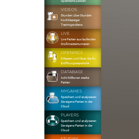
Spielstärke passen
VIDEOS
Stunden über Stunden
hochklassiger
Trainingsvideos
LIVE
Live Partien aus laufenden
Großmeisterturnieren
OPENINGS
Erfassen und Üben Sie Ihr
Eröffnungsrepertoire
DATABASE
Acht Millionen starke
Partien
MYGAMES
Speichern und analysieren
Sie eigene Partien in der
Cloud
PLAYERS
Speichern und analysieren
Sie eigene Partien in der
Cloud
STUDIES