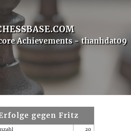
CHESSBASE.COM
core Achievements - thanhdat09
Erfolge gegen Fritz
enzahl
20