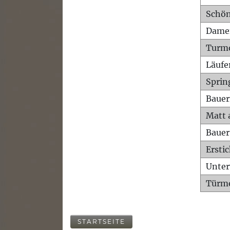
Schön
Dame
Turm
Läufe
Sprin
Bauer
Matt 
Bauer
Ersti
Unte
Türme
STARTSEITE