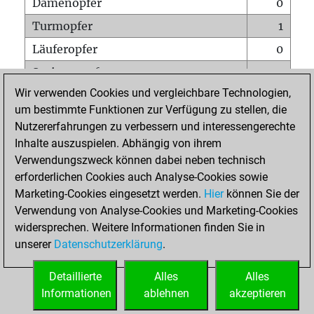
Damenopfer
0
Turmopfer
1
Läuferopfer
0
Springeropfer
1
Wir verwenden Cookies und vergleichbare Technologien,
Bauernopfer
0
um bestimmte Funktionen zur Verfügung zu stellen, die
Matt auf vollem Brett
0
Nutzererfahrungen zu verbessern und interessengerechte
Bauer setzt Matt
0
Inhalte auszuspielen. Abhängig von ihrem
Verwendungszweck können dabei neben technisch
Erstickte Matts
0
erforderlichen Cookies auch Analyse-Cookies sowie
Unterverwandlungen
0
Marketing-Cookies eingesetzt werden.
Hier
können Sie der
Verwendung von Analyse-Cookies und Marketing-Cookies
Türme auf der siebten
0
widersprechen. Weitere Informationen finden Sie in
unserer
Datenschutzerklärung
.
STARTSEITE
Detaillierte
Alles
Alles
Informationen
ablehnen
akzeptieren