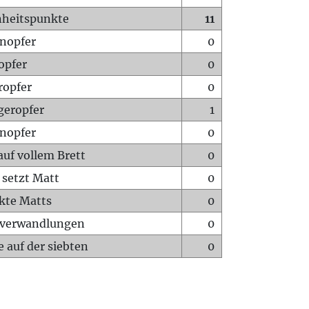
heitspunkte
11
nopfer
0
opfer
0
ropfer
0
geropfer
1
nopfer
0
auf vollem Brett
0
 setzt Matt
0
ckte Matts
0
rverwandlungen
0
 auf der siebten
0