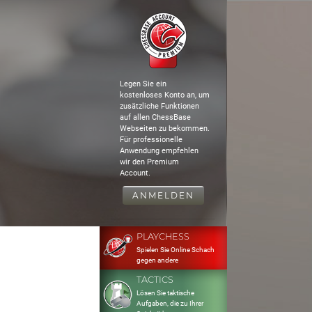
Legen Sie ein
kostenloses Konto an, um
zusätzliche Funktionen
auf allen ChessBase
Webseiten zu bekommen.
Für professionelle
Anwendung empfehlen
wir den Premium
Account.
ANMELDEN
PLAYCHESS
Spielen Sie Online Schach
gegen andere
TACTICS
Lösen Sie taktische
Aufgaben, die zu Ihrer