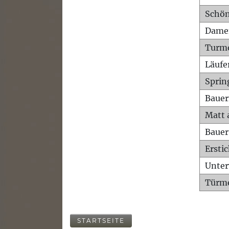
Schön
Dame
Turm
Läufe
Sprin
Bauer
Matt 
Bauer
Ersti
Unte
Türme
STARTSEITE