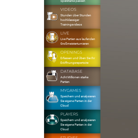
Spielstärke passen
VIDEOS
Stunden über Stunden
hochklassiger
Trainingsvideos
LIVE
Live Partien aus laufenden
Großmeisterturnieren
OPENINGS
Erfassen und Üben Sie Ihr
Eröffnungsrepertoire
DATABASE
Acht Millionen starke
Partien
MYGAMES
Speichern und analysieren
Sie eigene Partien in der
Cloud
PLAYERS
Speichern und analysieren
Sie eigene Partien in der
Cloud
STUDIES