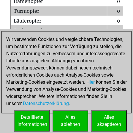
Damenopfer
0
Turmopfer
0
Läuferopfer
0
Springeropfer
0
Wir verwenden Cookies und vergleichbare Technologien,
Bauernopfer
0
um bestimmte Funktionen zur Verfügung zu stellen, die
Matt auf vollem Brett
0
Nutzererfahrungen zu verbessern und interessengerechte
Bauer setzt Matt
0
Inhalte auszuspielen. Abhängig von ihrem
Verwendungszweck können dabei neben technisch
Erstickte Matts
0
erforderlichen Cookies auch Analyse-Cookies sowie
Unterverwandlungen
0
Marketing-Cookies eingesetzt werden.
Hier
können Sie der
Verwendung von Analyse-Cookies und Marketing-Cookies
Türme auf der siebten
0
widersprechen. Weitere Informationen finden Sie in
unserer
Datenschutzerklärung
.
STARTSEITE
Detaillierte
Alles
Alles
Informationen
ablehnen
akzeptieren