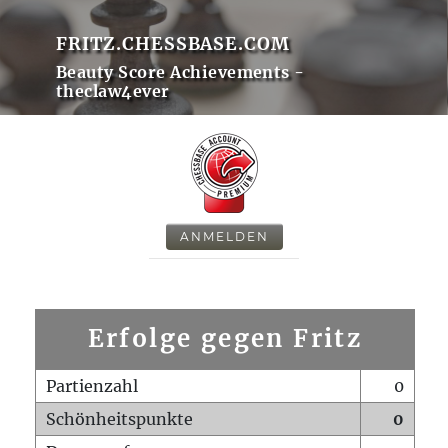
FRITZ.CHESSBASE.COM
Beauty Score Achievements -
theclaw4ever
ANMELDEN
Erfolge gegen Fritz
Partienzahl
0
Schönheitspunkte
0