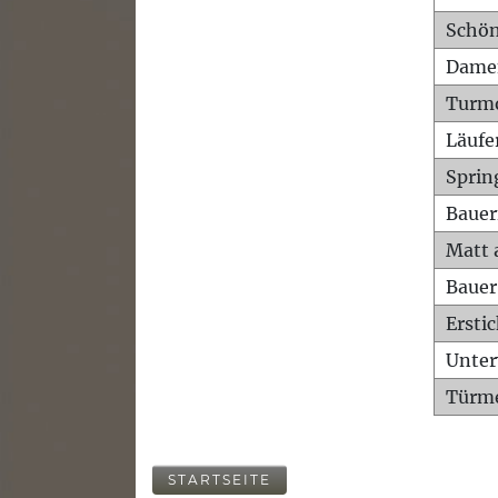
Schön
Dame
Turm
Läufe
Sprin
Bauer
Matt 
Bauer
Ersti
Unte
Türme
STARTSEITE