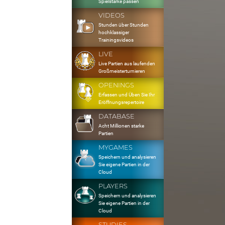
Spielstärke passen
VIDEOS
Stunden über Stunden
hochklassiger
Trainingsvideos
LIVE
Live Partien aus laufenden
Großmeisterturnieren
OPENINGS
Erfassen und Üben Sie Ihr
Eröffnungsrepertoire
DATABASE
Acht Millionen starke
Partien
MYGAMES
Speichern und analysieren
Sie eigene Partien in der
Cloud
PLAYERS
Speichern und analysieren
Sie eigene Partien in der
Cloud
STUDIES