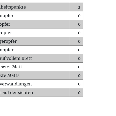
heitspunkte
2
nopfer
0
opfer
0
ropfer
0
geropfer
0
nopfer
0
auf vollem Brett
0
 setzt Matt
0
ckte Matts
0
rverwandlungen
0
 auf der siebten
0