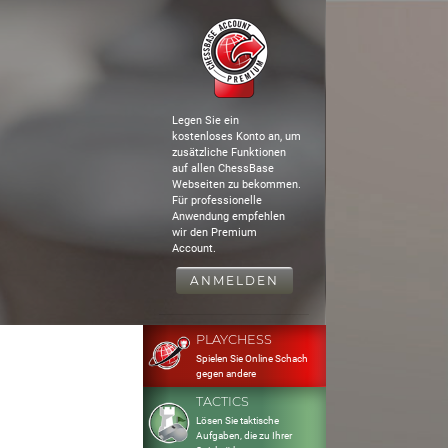
Legen Sie ein
kostenloses Konto an, um
zusätzliche Funktionen
auf allen ChessBase
Webseiten zu bekommen.
Für professionelle
Anwendung empfehlen
wir den Premium
Account.
ANMELDEN
PLAYCHESS
Spielen Sie Online Schach
gegen andere
TACTICS
Lösen Sie taktische
Aufgaben, die zu Ihrer