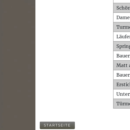
Schön
Dame
Turm
Läufe
Sprin
Bauer
Matt 
Bauer
Ersti
Unte
Türme
STARTSEITE