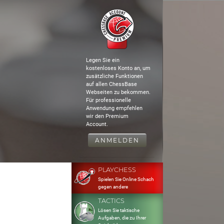
Legen Sie ein
kostenloses Konto an, um
zusätzliche Funktionen
auf allen ChessBase
Webseiten zu bekommen.
Für professionelle
Anwendung empfehlen
wir den Premium
Account.
ANMELDEN
PLAYCHESS
Spielen Sie Online Schach
gegen andere
TACTICS
Lösen Sie taktische
Aufgaben, die zu Ihrer