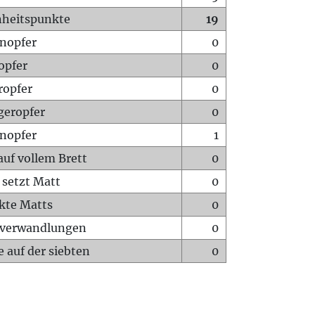
heitspunkte
19
nopfer
0
opfer
0
ropfer
0
geropfer
0
nopfer
1
auf vollem Brett
0
 setzt Matt
0
ckte Matts
0
rverwandlungen
0
 auf der siebten
0