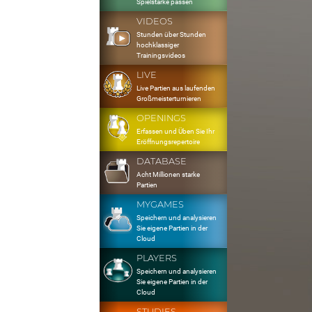
Spielstärke passen
VIDEOS
Stunden über Stunden
hochklassiger
Trainingsvideos
LIVE
Live Partien aus laufenden
Großmeisterturnieren
OPENINGS
Erfassen und Üben Sie Ihr
Eröffnungsrepertoire
DATABASE
Acht Millionen starke
Partien
MYGAMES
Speichern und analysieren
Sie eigene Partien in der
Cloud
PLAYERS
Speichern und analysieren
Sie eigene Partien in der
Cloud
STUDIES