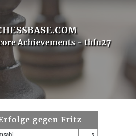
CHESSBASE.COM
core Achievements - thfu27
Erfolge gegen Fritz
enzahl
5