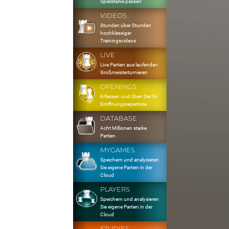
Spielstärke passen
VIDEOS
Stunden über Stunden
hochklassiger
Trainingsvideos
LIVE
Live Partien aus laufenden
Großmeisterturnieren
OPENINGS
Erfassen und Üben Sie Ihr
Eröffnungsrepertoire
DATABASE
Acht Millionen starke
Partien
MYGAMES
Speichern und analysieren
Sie eigene Partien in der
Cloud
PLAYERS
Speichern und analysieren
Sie eigene Partien in der
Cloud
STUDIES