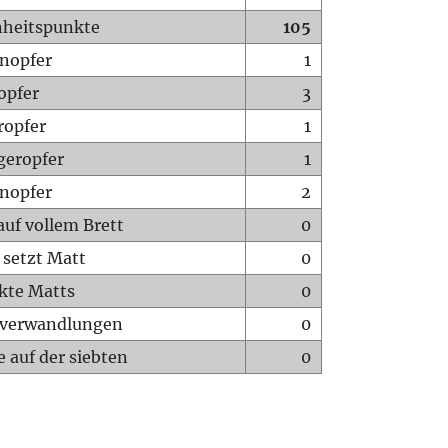
heitspunkte
105
nopfer
1
opfer
3
ropfer
1
geropfer
1
nopfer
2
auf vollem Brett
0
 setzt Matt
0
ckte Matts
0
rverwandlungen
0
 auf der siebten
0