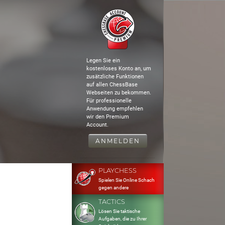
Legen Sie ein
kostenloses Konto an, um
zusätzliche Funktionen
auf allen ChessBase
Webseiten zu bekommen.
Für professionelle
Anwendung empfehlen
wir den Premium
Account.
ANMELDEN
PLAYCHESS
Spielen Sie Online Schach
gegen andere
TACTICS
Lösen Sie taktische
Aufgaben, die zu Ihrer