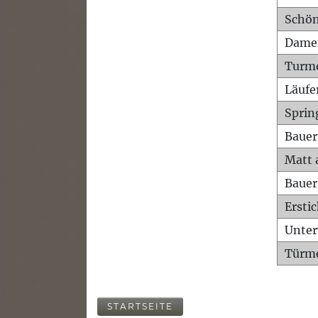
Schön
Dame
Turm
Läufe
Sprin
Bauer
Matt 
Bauer
Ersti
Unte
Türme
STARTSEITE