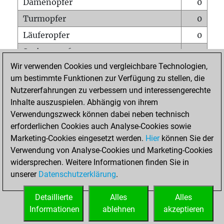
Damenopfer
0
Turmopfer
0
Läuferopfer
0
Springeropfer
0
Wir verwenden Cookies und vergleichbare Technologien,
Bauernopfer
0
um bestimmte Funktionen zur Verfügung zu stellen, die
Matt auf vollem Brett
0
Nutzererfahrungen zu verbessern und interessengerechte
Bauer setzt Matt
0
Inhalte auszuspielen. Abhängig von ihrem
Verwendungszweck können dabei neben technisch
Erstickte Matts
0
erforderlichen Cookies auch Analyse-Cookies sowie
Unterverwandlungen
0
Marketing-Cookies eingesetzt werden.
Hier
können Sie der
Verwendung von Analyse-Cookies und Marketing-Cookies
Türme auf der siebten
0
widersprechen. Weitere Informationen finden Sie in
unserer
Datenschutzerklärung
.
STARTSEITE
Detaillierte
Alles
Alles
Informationen
ablehnen
akzeptieren