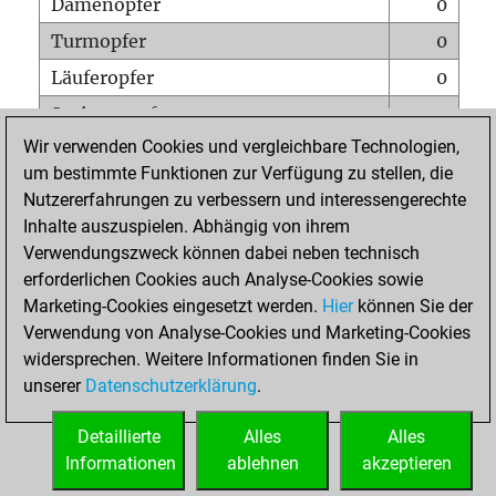
Damenopfer
0
Turmopfer
0
Läuferopfer
0
Springeropfer
0
Wir verwenden Cookies und vergleichbare Technologien,
Bauernopfer
3
um bestimmte Funktionen zur Verfügung zu stellen, die
Matt auf vollem Brett
0
Nutzererfahrungen zu verbessern und interessengerechte
Bauer setzt Matt
0
Inhalte auszuspielen. Abhängig von ihrem
Verwendungszweck können dabei neben technisch
Erstickte Matts
0
erforderlichen Cookies auch Analyse-Cookies sowie
Unterverwandlungen
0
Marketing-Cookies eingesetzt werden.
Hier
können Sie der
Verwendung von Analyse-Cookies und Marketing-Cookies
Türme auf der siebten
0
widersprechen. Weitere Informationen finden Sie in
unserer
Datenschutzerklärung
.
STARTSEITE
Detaillierte
Alles
Alles
Informationen
ablehnen
akzeptieren