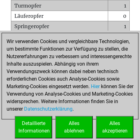
Turmopfer
1
Läuferopfer
0
Springeropfer
1
Bauernopfer
1
Wir verwenden Cookies und vergleichbare Technologien,
Matt auf vollem Brett
0
um bestimmte Funktionen zur Verfügung zu stellen, die
Nutzererfahrungen zu verbessern und interessengerechte
Bauer setzt Matt
0
Inhalte auszuspielen. Abhängig von ihrem
Erstickte Matts
0
Verwendungszweck können dabei neben technisch
Unterverwandlungen
0
erforderlichen Cookies auch Analyse-Cookies sowie
Marketing-Cookies eingesetzt werden.
Hier
können Sie der
Türme auf der siebten
0
Verwendung von Analyse-Cookies und Marketing-Cookies
widersprechen. Weitere Informationen finden Sie in
unserer
Datenschutzerklärung
.
STARTSEITE
Detaillierte
Alles
Alles
Informationen
ablehnen
akzeptieren