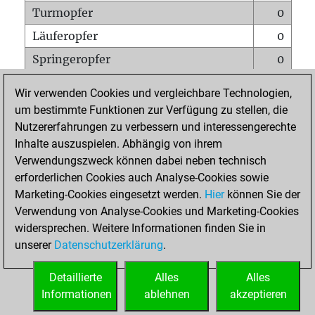
Turmopfer
0
Läuferopfer
0
Springeropfer
0
Bauernopfer
0
Wir verwenden Cookies und vergleichbare Technologien,
Matt auf vollem Brett
0
um bestimmte Funktionen zur Verfügung zu stellen, die
Nutzererfahrungen zu verbessern und interessengerechte
Bauer setzt Matt
0
Inhalte auszuspielen. Abhängig von ihrem
Erstickte Matts
0
Verwendungszweck können dabei neben technisch
Unterverwandlungen
0
erforderlichen Cookies auch Analyse-Cookies sowie
Marketing-Cookies eingesetzt werden.
Hier
können Sie der
Türme auf der siebten
0
Verwendung von Analyse-Cookies und Marketing-Cookies
widersprechen. Weitere Informationen finden Sie in
unserer
Datenschutzerklärung
.
STARTSEITE
Detaillierte
Alles
Alles
Informationen
ablehnen
akzeptieren