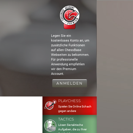
Legen Sie ein
kostenloses Konto an, um
zusätzliche Funktionen
auf allen ChessBase
Webseiten zu bekommen.
Für professionelle
Anwendung empfehlen
wir den Premium
Account.
ANMELDEN
PLAYCHESS
Spielen Sie Online Schach
gegen andere
TACTICS
Lösen Sie taktische
Aufgaben, die zu Ihrer