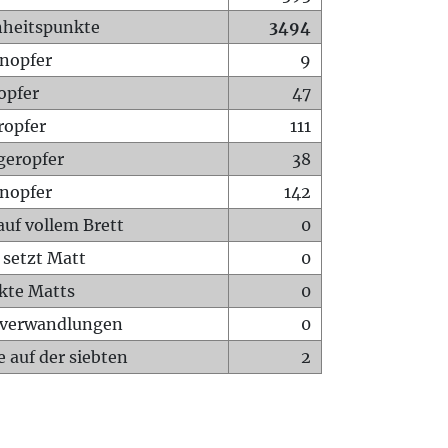
heitspunkte
3494
nopfer
9
opfer
47
ropfer
111
geropfer
38
nopfer
142
auf vollem Brett
0
 setzt Matt
0
ckte Matts
0
rverwandlungen
0
 auf der siebten
2