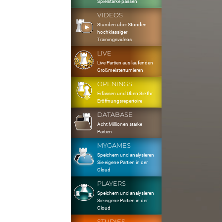
Spielstärke passen
VIDEOS
Stunden über Stunden
hochklassiger
Trainingsvideos
LIVE
Live Partien aus laufenden
Großmeisterturnieren
OPENINGS
Erfassen und Üben Sie Ihr
Eröffnungsrepertoire
DATABASE
Acht Millionen starke
Partien
MYGAMES
Speichern und analysieren
Sie eigene Partien in der
Cloud
PLAYERS
Speichern und analysieren
Sie eigene Partien in der
Cloud
STUDIES