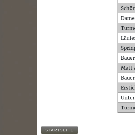
Schön
Dame
Turm
Läufe
Sprin
Bauer
Matt 
Bauer
Ersti
Unte
Türme
STARTSEITE