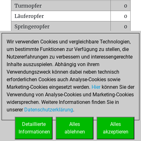
Turmopfer
0
Läuferopfer
0
Springeropfer
0
Bauernopfer
1
Wir verwenden Cookies und vergleichbare Technologien,
Matt auf vollem Brett
0
um bestimmte Funktionen zur Verfügung zu stellen, die
Nutzererfahrungen zu verbessern und interessengerechte
Bauer setzt Matt
0
Inhalte auszuspielen. Abhängig von ihrem
Erstickte Matts
0
Verwendungszweck können dabei neben technisch
Unterverwandlungen
0
erforderlichen Cookies auch Analyse-Cookies sowie
Marketing-Cookies eingesetzt werden.
Hier
können Sie der
Türme auf der siebten
0
Verwendung von Analyse-Cookies und Marketing-Cookies
widersprechen. Weitere Informationen finden Sie in
unserer
Datenschutzerklärung
.
STARTSEITE
Detaillierte
Alles
Alles
Informationen
ablehnen
akzeptieren