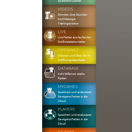
Spielstärke passen
VIDEOS
Stunden über Stunden
hochklassiger
Trainingsvideos
LIVE
Live Partien aus laufenden
Großmeisterturnieren
OPENINGS
Erfassen und Üben Sie Ihr
Eröffnungsrepertoire
DATABASE
Acht Millionen starke
Partien
MYGAMES
Speichern und analysieren
Sie eigene Partien in der
Cloud
PLAYERS
Speichern und analysieren
Sie eigene Partien in der
Cloud
STUDIES