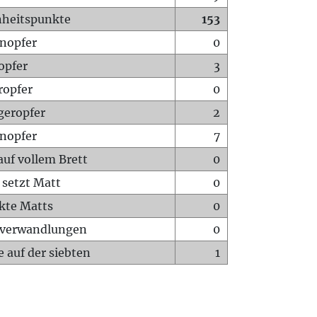
heitspunkte
153
nopfer
0
opfer
3
ropfer
0
geropfer
2
nopfer
7
auf vollem Brett
0
 setzt Matt
0
ckte Matts
0
rverwandlungen
0
 auf der siebten
1