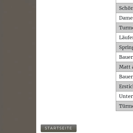
Schön
Dame
Turm
Läufe
Sprin
Bauer
Matt 
Bauer
Ersti
Unte
Türme
STARTSEITE