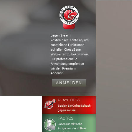
Legen Sie ein
kostenloses Konto an, um
zusätzliche Funktionen
auf allen ChessBase
Webseiten zu bekommen.
Für professionelle
Anwendung empfehlen
wir den Premium
Account.
ANMELDEN
PLAYCHESS
Spielen Sie Online Schach
gegen andere
TACTICS
Lösen Sie taktische
Aufgaben, die zu Ihrer