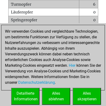
Turmopfer
6
Läuferopfer
0
Springeropfer
0
Bauernopfer
4
Wir verwenden Cookies und vergleichbare Technologien,
Matt auf vollem Brett
0
um bestimmte Funktionen zur Verfügung zu stellen, die
Nutzererfahrungen zu verbessern und interessengerechte
Bauer setzt Matt
0
Inhalte auszuspielen. Abhängig von ihrem
Erstickte Matts
0
Verwendungszweck können dabei neben technisch
Unterverwandlungen
0
erforderlichen Cookies auch Analyse-Cookies sowie
Marketing-Cookies eingesetzt werden.
Hier
können Sie der
Türme auf der siebten
0
Verwendung von Analyse-Cookies und Marketing-Cookies
widersprechen. Weitere Informationen finden Sie in
unserer
Datenschutzerklärung
.
STARTSEITE
Detaillierte
Alles
Alles
Informationen
ablehnen
akzeptieren