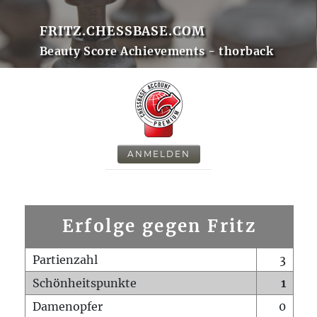
FRITZ.CHESSBASE.COM
Beauty Score Achievements - thorback
ANMELDEN
Erfolge gegen Fritz
Partienzahl
3
Schönheitspunkte
1
Damenopfer
0