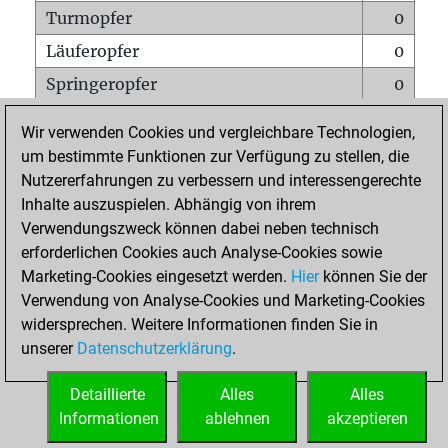
Turmopfer
0
Läuferopfer
0
Springeropfer
0
Bauernopfer
0
Wir verwenden Cookies und vergleichbare Technologien,
Matt auf vollem Brett
0
um bestimmte Funktionen zur Verfügung zu stellen, die
Nutzererfahrungen zu verbessern und interessengerechte
Bauer setzt Matt
0
Inhalte auszuspielen. Abhängig von ihrem
Erstickte Matts
0
Verwendungszweck können dabei neben technisch
Unterverwandlungen
0
erforderlichen Cookies auch Analyse-Cookies sowie
Marketing-Cookies eingesetzt werden.
Hier
können Sie der
Türme auf der siebten
0
Verwendung von Analyse-Cookies und Marketing-Cookies
widersprechen. Weitere Informationen finden Sie in
unserer
Datenschutzerklärung
.
STARTSEITE
Detaillierte
Alles
Alles
Informationen
ablehnen
akzeptieren