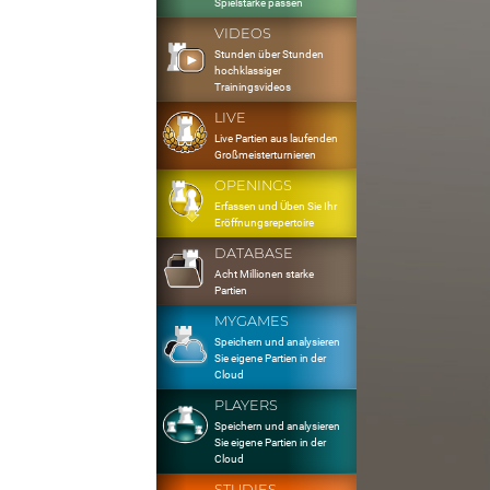
Spielstärke passen
VIDEOS
Stunden über Stunden
hochklassiger
Trainingsvideos
LIVE
Live Partien aus laufenden
Großmeisterturnieren
OPENINGS
Erfassen und Üben Sie Ihr
Eröffnungsrepertoire
DATABASE
Acht Millionen starke
Partien
MYGAMES
Speichern und analysieren
Sie eigene Partien in der
Cloud
PLAYERS
Speichern und analysieren
Sie eigene Partien in der
Cloud
STUDIES