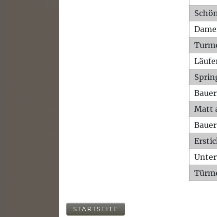
Schön
Dame
Turm
Läufe
Sprin
Bauer
Matt 
Bauer
Ersti
Unte
Türme
STARTSEITE