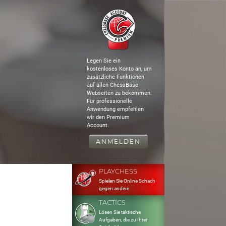
Legen Sie ein
kostenloses Konto an, um
zusätzliche Funktionen
auf allen ChessBase
Webseiten zu bekommen.
Für professionelle
Anwendung empfehlen
wir den Premium
Account.
ANMELDEN
PLAYCHESS
Spielen Sie Online Schach
gegen andere
TACTICS
Lösen Sie taktische
Aufgaben, die zu Ihrer