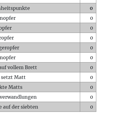
heitspunkte
0
nopfer
0
opfer
0
ropfer
0
geropfer
0
nopfer
0
auf vollem Brett
0
 setzt Matt
0
ckte Matts
0
rverwandlungen
0
 auf der siebten
0