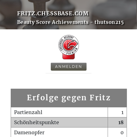
FRITZ.CHESSBASE.COM
Beauty Score Achievements - thutson215
ANMELDEN
Erfolge gegen Fritz
Partienzahl
1
Schönheitspunkte
18
Damenopfer
0