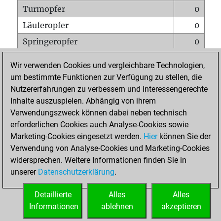
Turmopfer
0
Läuferopfer
0
Springeropfer
0
Bauernopfer
0
Wir verwenden Cookies und vergleichbare Technologien,
Matt auf vollem Brett
0
um bestimmte Funktionen zur Verfügung zu stellen, die
Nutzererfahrungen zu verbessern und interessengerechte
Bauer setzt Matt
0
Inhalte auszuspielen. Abhängig von ihrem
Erstickte Matts
0
Verwendungszweck können dabei neben technisch
Unterverwandlungen
0
erforderlichen Cookies auch Analyse-Cookies sowie
Marketing-Cookies eingesetzt werden.
Hier
können Sie der
Türme auf der siebten
1
Verwendung von Analyse-Cookies und Marketing-Cookies
widersprechen. Weitere Informationen finden Sie in
unserer
Datenschutzerklärung
.
STARTSEITE
Detaillierte
Alles
Alles
Informationen
ablehnen
akzeptieren