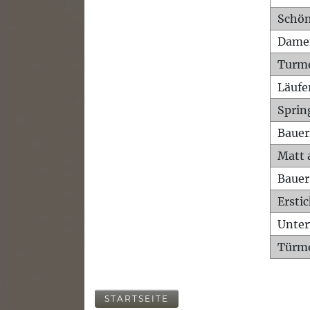
Schön
Dame
Turm
Läufe
Sprin
Bauer
Matt 
Bauer
Ersti
Unte
Türme
STARTSEITE