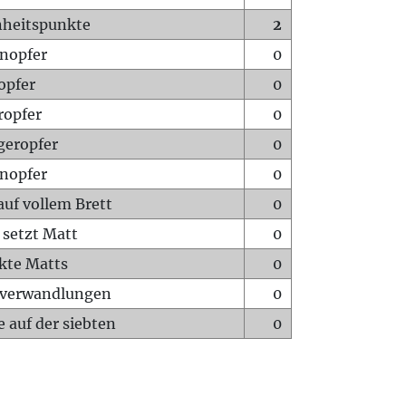
heitspunkte
2
nopfer
0
opfer
0
ropfer
0
geropfer
0
nopfer
0
auf vollem Brett
0
 setzt Matt
0
ckte Matts
0
rverwandlungen
0
 auf der siebten
0