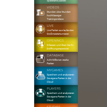
Spielstärke passen
VIDEOS
Stunden über Stunden
hochklassiger
Trainingsvideos
LIVE
Live Partien aus laufenden
Großmeisterturnieren
OPENINGS
Erfassen und Üben Sie Ihr
Eröffnungsrepertoire
DATABASE
Acht Millionen starke
Partien
MYGAMES
Speichern und analysieren
Sie eigene Partien in der
Cloud
PLAYERS
Speichern und analysieren
Sie eigene Partien in der
Cloud
STUDIES