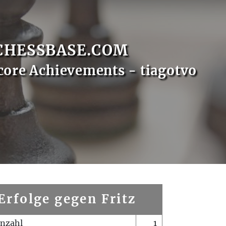
CHESSBASE.COM
core Achievements - tiagotvo
Erfolge gegen Fritz
enzahl
1