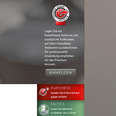
Legen Sie ein
kostenloses Konto an, um
zusätzliche Funktionen
auf allen ChessBase
Webseiten zu bekommen.
Für professionelle
Anwendung empfehlen
wir den Premium
Account.
ANMELDEN
PLAYCHESS
Spielen Sie Online Schach
gegen andere
TACTICS
Lösen Sie taktische
Aufgaben, die zu Ihrer