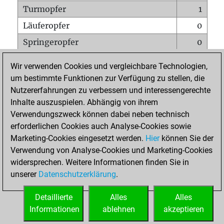
Turmopfer
1
Läuferopfer
0
Springeropfer
0
Bauernopfer
1
Wir verwenden Cookies und vergleichbare Technologien,
Matt auf vollem Brett
0
um bestimmte Funktionen zur Verfügung zu stellen, die
Nutzererfahrungen zu verbessern und interessengerechte
Bauer setzt Matt
0
Inhalte auszuspielen. Abhängig von ihrem
Erstickte Matts
0
Verwendungszweck können dabei neben technisch
Unterverwandlungen
0
erforderlichen Cookies auch Analyse-Cookies sowie
Marketing-Cookies eingesetzt werden.
Hier
können Sie der
Türme auf der siebten
0
Verwendung von Analyse-Cookies und Marketing-Cookies
widersprechen. Weitere Informationen finden Sie in
unserer
Datenschutzerklärung
.
STARTSEITE
Detaillierte
Alles
Alles
Informationen
ablehnen
akzeptieren