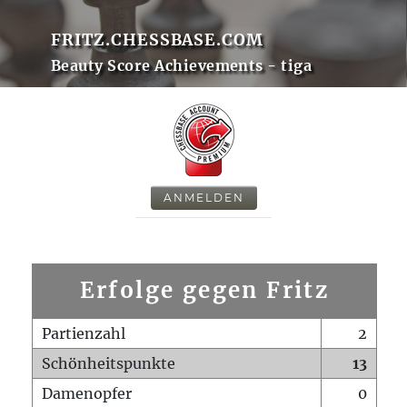
FRITZ.CHESSBASE.COM
Beauty Score Achievements - tiga
ANMELDEN
Erfolge gegen Fritz
Partienzahl
2
Schönheitspunkte
13
Damenopfer
0