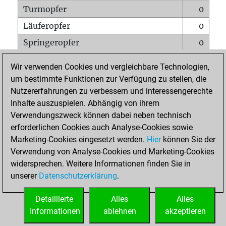
Turmopfer
0
Läuferopfer
0
Springeropfer
0
Bauernopfer
0
Wir verwenden Cookies und vergleichbare Technologien,
Matt auf vollem Brett
0
um bestimmte Funktionen zur Verfügung zu stellen, die
Nutzererfahrungen zu verbessern und interessengerechte
Bauer setzt Matt
0
Inhalte auszuspielen. Abhängig von ihrem
Erstickte Matts
0
Verwendungszweck können dabei neben technisch
Unterverwandlungen
0
erforderlichen Cookies auch Analyse-Cookies sowie
Marketing-Cookies eingesetzt werden.
Hier
können Sie der
Türme auf der siebten
0
Verwendung von Analyse-Cookies und Marketing-Cookies
widersprechen. Weitere Informationen finden Sie in
unserer
Datenschutzerklärung
.
STARTSEITE
Detaillierte
Alles
Alles
Informationen
ablehnen
akzeptieren