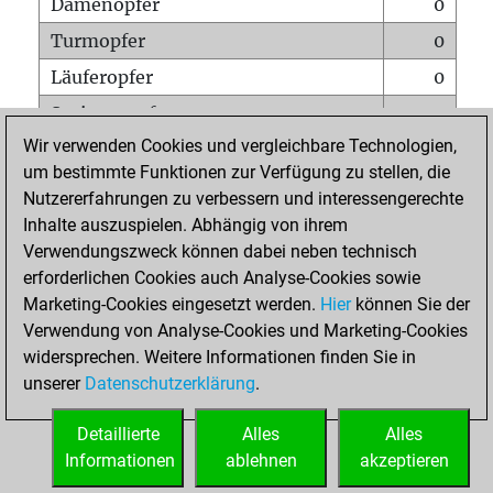
Damenopfer
0
Turmopfer
0
Läuferopfer
0
Springeropfer
0
Wir verwenden Cookies und vergleichbare Technologien,
Bauernopfer
1
um bestimmte Funktionen zur Verfügung zu stellen, die
Matt auf vollem Brett
0
Nutzererfahrungen zu verbessern und interessengerechte
Bauer setzt Matt
0
Inhalte auszuspielen. Abhängig von ihrem
Verwendungszweck können dabei neben technisch
Erstickte Matts
0
erforderlichen Cookies auch Analyse-Cookies sowie
Unterverwandlungen
0
Marketing-Cookies eingesetzt werden.
Hier
können Sie der
Verwendung von Analyse-Cookies und Marketing-Cookies
Türme auf der siebten
0
widersprechen. Weitere Informationen finden Sie in
unserer
Datenschutzerklärung
.
STARTSEITE
Detaillierte
Alles
Alles
Informationen
ablehnen
akzeptieren