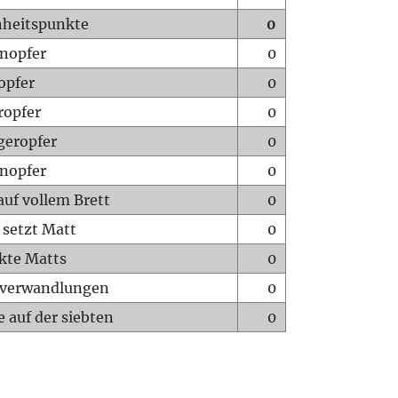
heitspunkte
0
nopfer
0
opfer
0
ropfer
0
geropfer
0
nopfer
0
auf vollem Brett
0
 setzt Matt
0
ckte Matts
0
rverwandlungen
0
 auf der siebten
0