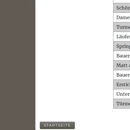
Schön
Dame
Turm
Läufe
Sprin
Bauer
Matt 
Bauer
Ersti
Unte
Türme
STARTSEITE