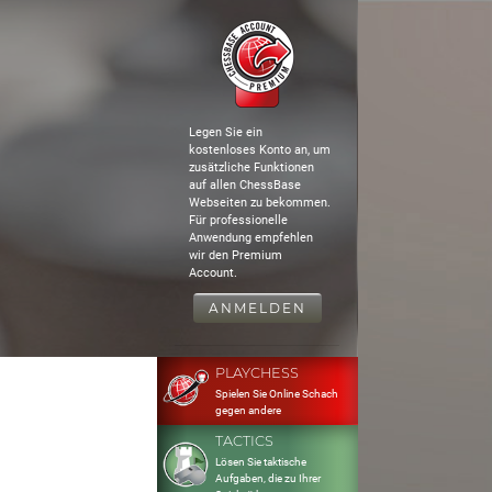
Legen Sie ein
kostenloses Konto an, um
zusätzliche Funktionen
auf allen ChessBase
Webseiten zu bekommen.
Für professionelle
Anwendung empfehlen
wir den Premium
Account.
ANMELDEN
PLAYCHESS
Spielen Sie Online Schach
gegen andere
TACTICS
Lösen Sie taktische
Aufgaben, die zu Ihrer