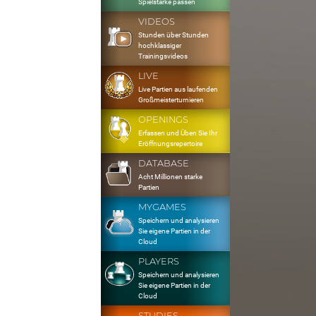
Spielstärke passen
VIDEOS
Stunden über Stunden
hochklassiger
Trainingsvideos
LIVE
Live Partien aus laufenden
Großmeisterturnieren
OPENINGS
Erfassen und Üben Sie Ihr
Eröffnungsrepertoire
DATABASE
Acht Millionen starke
Partien
MYGAMES
Speichern und analysieren
Sie eigene Partien in der
Cloud
PLAYERS
Speichern und analysieren
Sie eigene Partien in der
Cloud
STUDIES