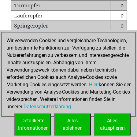
Turmopfer
0
Läuferopfer
0
Springeropfer
0
Bauernopfer
0
Wir verwenden Cookies und vergleichbare Technologien,
Matt auf vollem Brett
0
um bestimmte Funktionen zur Verfügung zu stellen, die
Nutzererfahrungen zu verbessern und interessengerechte
Bauer setzt Matt
0
Inhalte auszuspielen. Abhängig von ihrem
Erstickte Matts
0
Verwendungszweck können dabei neben technisch
Unterverwandlungen
0
erforderlichen Cookies auch Analyse-Cookies sowie
Marketing-Cookies eingesetzt werden.
Hier
können Sie der
Türme auf der siebten
0
Verwendung von Analyse-Cookies und Marketing-Cookies
widersprechen. Weitere Informationen finden Sie in
unserer
Datenschutzerklärung
.
STARTSEITE
Detaillierte
Alles
Alles
Informationen
ablehnen
akzeptieren