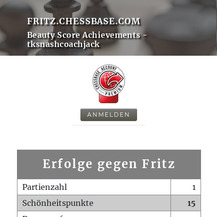
FRITZ.CHESSBASE.COM
Beauty Score Achievements -
tksnashcoachjack
ANMELDEN
Erfolge gegen Fritz
Partienzahl
1
Schönheitspunkte
15