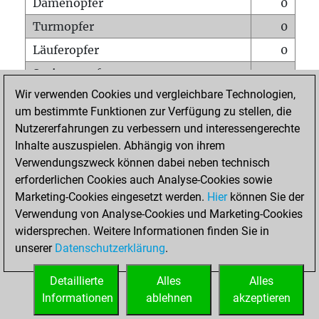
Damenopfer
0
Turmopfer
0
Läuferopfer
0
Springeropfer
0
Wir verwenden Cookies und vergleichbare Technologien,
Bauernopfer
0
um bestimmte Funktionen zur Verfügung zu stellen, die
Matt auf vollem Brett
0
Nutzererfahrungen zu verbessern und interessengerechte
Bauer setzt Matt
0
Inhalte auszuspielen. Abhängig von ihrem
Verwendungszweck können dabei neben technisch
Erstickte Matts
0
erforderlichen Cookies auch Analyse-Cookies sowie
Unterverwandlungen
0
Marketing-Cookies eingesetzt werden.
Hier
können Sie der
Verwendung von Analyse-Cookies und Marketing-Cookies
Türme auf der siebten
0
widersprechen. Weitere Informationen finden Sie in
unserer
Datenschutzerklärung
.
STARTSEITE
Detaillierte
Alles
Alles
Informationen
ablehnen
akzeptieren