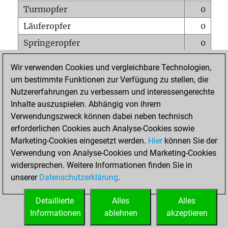
Turmopfer
0
Läuferopfer
0
Springeropfer
0
Bauernopfer
0
Wir verwenden Cookies und vergleichbare Technologien,
Matt auf vollem Brett
0
um bestimmte Funktionen zur Verfügung zu stellen, die
Nutzererfahrungen zu verbessern und interessengerechte
Bauer setzt Matt
0
Inhalte auszuspielen. Abhängig von ihrem
Erstickte Matts
0
Verwendungszweck können dabei neben technisch
Unterverwandlungen
0
erforderlichen Cookies auch Analyse-Cookies sowie
Marketing-Cookies eingesetzt werden.
Hier
können Sie der
Türme auf der siebten
0
Verwendung von Analyse-Cookies und Marketing-Cookies
widersprechen. Weitere Informationen finden Sie in
unserer
Datenschutzerklärung
.
STARTSEITE
Detaillierte
Alles
Alles
Informationen
ablehnen
akzeptieren