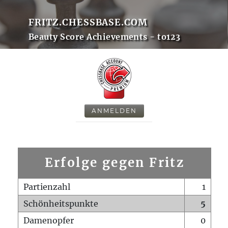
FRITZ.CHESSBASE.COM
Beauty Score Achievements - to123
ANMELDEN
Erfolge gegen Fritz
Partienzahl
1
Schönheitspunkte
5
Damenopfer
0