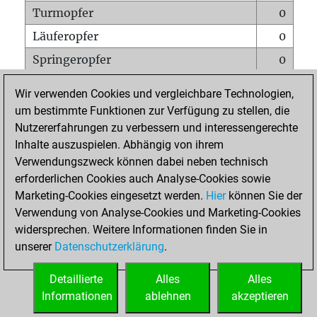
Turmopfer
0
Läuferopfer
0
Springeropfer
0
Bauernopfer
1
Wir verwenden Cookies und vergleichbare Technologien,
Matt auf vollem Brett
0
um bestimmte Funktionen zur Verfügung zu stellen, die
Nutzererfahrungen zu verbessern und interessengerechte
Bauer setzt Matt
0
Inhalte auszuspielen. Abhängig von ihrem
Erstickte Matts
0
Verwendungszweck können dabei neben technisch
Unterverwandlungen
0
erforderlichen Cookies auch Analyse-Cookies sowie
Marketing-Cookies eingesetzt werden.
Hier
können Sie der
Türme auf der siebten
0
Verwendung von Analyse-Cookies und Marketing-Cookies
widersprechen. Weitere Informationen finden Sie in
unserer
Datenschutzerklärung
.
STARTSEITE
Detaillierte
Alles
Alles
Informationen
ablehnen
akzeptieren